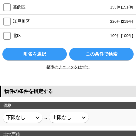
葛飾区
153件
[151件]
江戸川区
220件
[219件]
北区
100件
[100件]
町名を選択
この条件で検索
都市のチェックをはずす
物件の条件を指定する
価格
～
土地面積