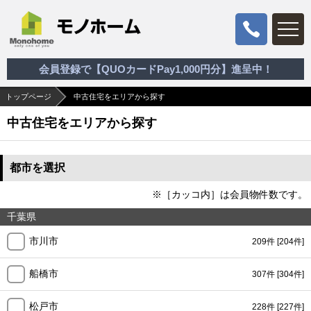
会員登録で【QUOカードPay1,000円分】進呈中！
トップページ
中古住宅をエリアから探す
中古住宅をエリアから探す
都市を選択
※［カッコ内］は会員物件数です。
千葉県
市川市
209件
[204件]
船橋市
307件
[304件]
松戸市
228件
[227件]