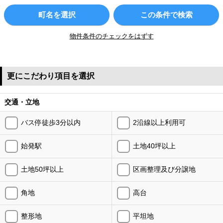
町名を選択
この条件で検索
物件条件のチェックをはずす
更にこだわり項目を選択
交通・立地
バス停徒歩3分以内
2沿線以上利用可
始発駅
土地40坪以上
土地50坪以上
区画整理及び分譲地
角地
高台
整形地
平坦地