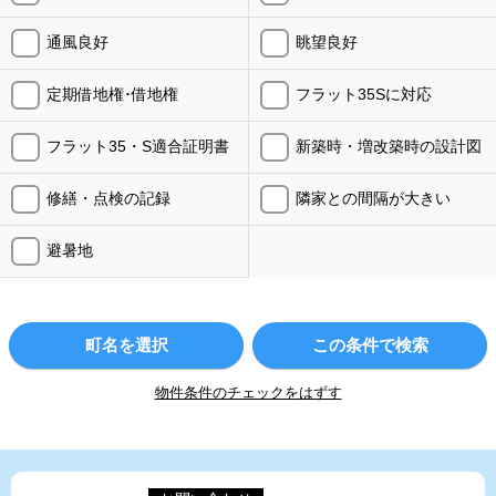
通風良好
眺望良好
定期借地権･借地権
フラット35Sに対応
フラット35・S適合証明書
新築時・増改築時の設計図
修繕・点検の記録
隣家との間隔が大きい
避暑地
町名を選択
この条件で検索
物件条件のチェックをはずす