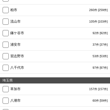
柏市
260件
[259件]
流山市
105件
[103件]
鎌ケ谷市
92件
[92件]
浦安市
37件
[37件]
習志野市
53件
[53件]
八千代市
97件
[97件]
埼玉県
草加市
157件
[157件]
八潮市
60件
[59件]