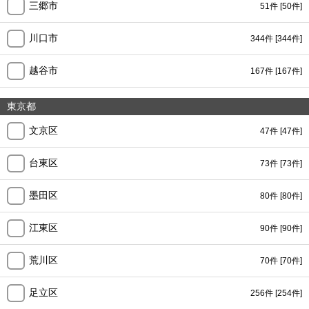
三郷市
51件
[50件]
川口市
344件
[344件]
越谷市
167件
[167件]
東京都
文京区
47件
[47件]
台東区
73件
[73件]
墨田区
80件
[80件]
江東区
90件
[90件]
荒川区
70件
[70件]
足立区
256件
[254件]