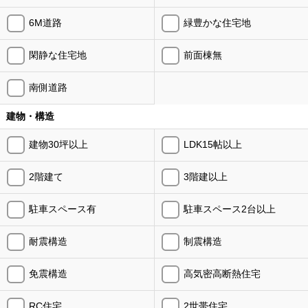
6M道路
緑豊かな住宅地
閑静な住宅地
前面棟無
南側道路
建物・構造
建物30坪以上
LDK15帖以上
2階建て
3階建以上
駐車スペース有
駐車スペース2台以上
耐震構造
制震構造
免震構造
高気密高断熱住宅
RC住宅
2世帯住宅