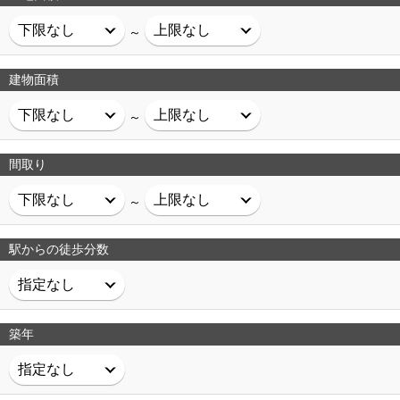
～
建物面積
～
間取り
～
駅からの徒歩分数
築年