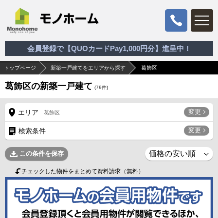
会員登録で【QUOカードPay1,000円分】進呈中！
トップページ
新築一戸建てをエリアから探す
葛飾区
葛飾区の新築一戸建て
(
79
件)
変更
エリア
葛飾区
変更
検索条件
この条件を保存
チェックした物件をまとめて資料請求（無料）