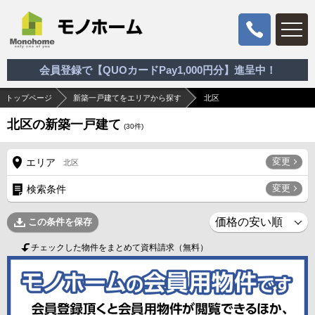
会員登録で【QUOカードPay1,000円分】進呈中！
トップページ
新築一戸建てをエリアから探す
北区
北区の新築一戸建て
(
30
件)
変更
エリア
北区
変更
検索条件
この条件を保存
チェックした物件をまとめて資料請求（無料）