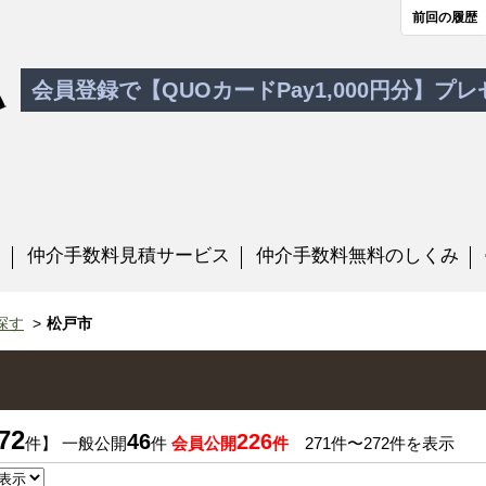
前回の履歴
会員登録で【QUOカードPay1,000円分】プ
す
仲介手数料見積サービス
仲介手数料無料のしくみ
探す
松戸市
72
46
226
件】 一般公開
件
会員公開
件
271件〜272件を表示