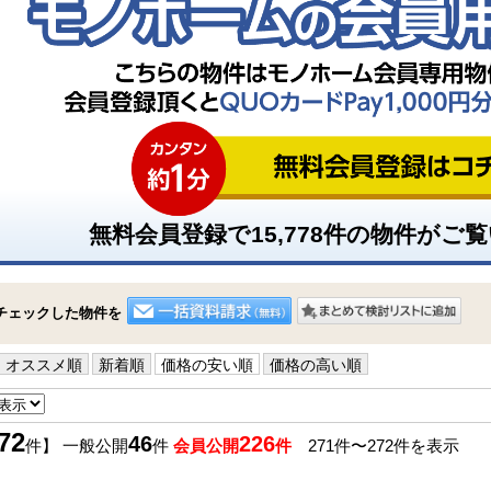
無料会員登録で
15,778
件の物件がご覧
チェックした物件を
オススメ順
新着順
価格の安い順
価格の高い順
72
46
226
件】 一般公開
件
会員公開
件
271件〜272件を表示