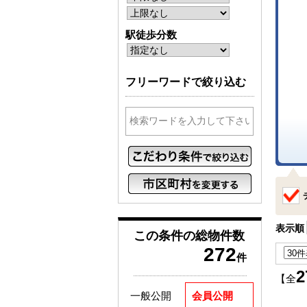
駅徒歩分数
フリーワードで絞り込む
表示順
この条件の
総物件数
272
件
2
【全
一般公開
会員公開