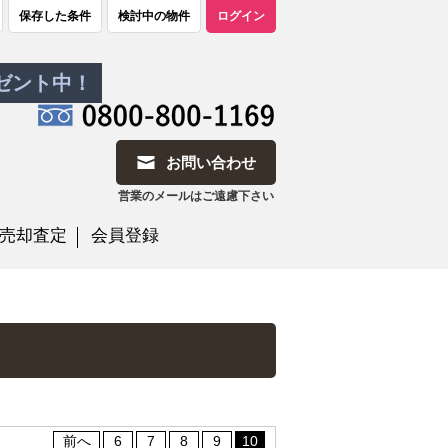
保存した条件
検討中の物件
ログイン
レゼント中！
お問い合わせ
営業のメールはご遠慮下さい
売却査定
会員登録
前へ
6
7
8
9
10