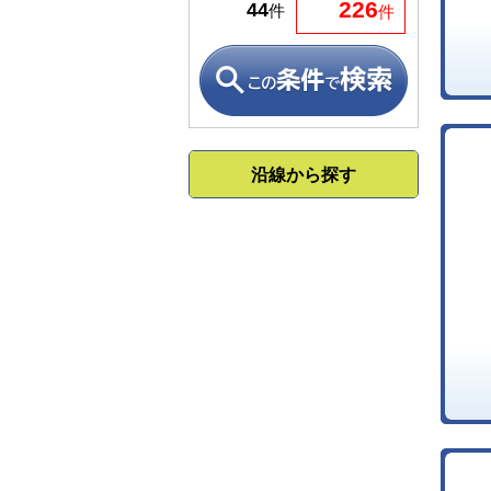
226
44
件
件
沿線から探す