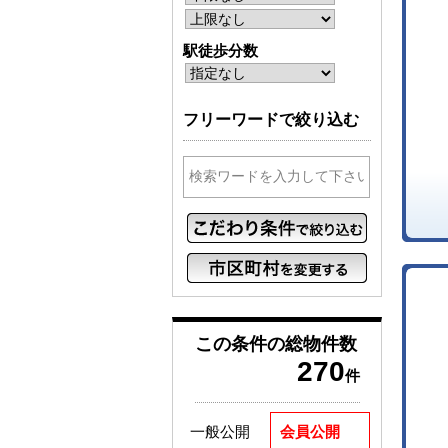
駅徒歩分数
フリーワードで絞り込む
この条件の
総物件数
270
件
一般公開
会員公開