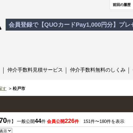
前回の履歴
会員登録で【QUOカードPay1,000円分】プ
す
仲介手数料見積サービス
仲介手数料無料のしくみ
探す
松戸市
70
44
226
件】 一般公開
件
会員公開
件
151件〜180件を表示