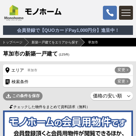
会員登録で【QUOカードPay1,000円分】進呈中！
トップページ
新築一戸建てをエリアから探す
草加市
草加市の新築一戸建て
(
125
件)
変更
エリア
草加市
変更
検索条件
この条件を保存
チェックした物件をまとめて資料請求（無料）