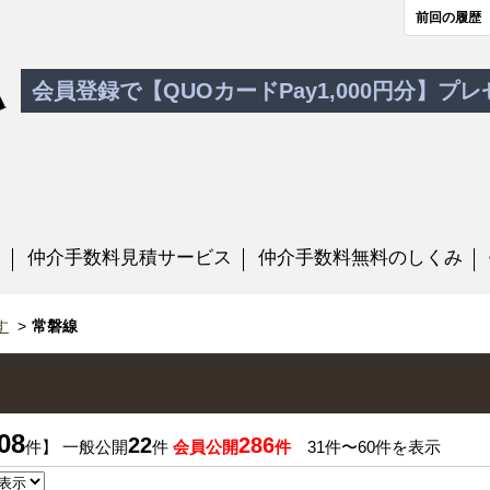
前回の履歴
会員登録で【QUOカードPay1,000円分】プ
す
仲介手数料見積サービス
仲介手数料無料のしくみ
す
常磐線
08
22
286
件】 一般公開
件
会員公開
件
31件〜60件を表示