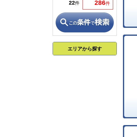
286
22
件
件
エリアから探す