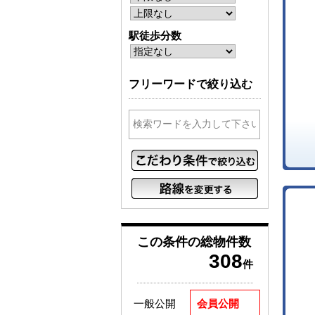
駅徒歩分数
フリーワードで絞り込む
この条件の
総物件数
308
件
一般公開
会員公開