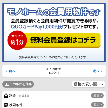
無料会員登録で
15,778
件の物件がご覧いただけます。
41〜50件目
前へ
次へ
(190件)
この条件を保存
変更
路線
京成本線
変更
検索条件