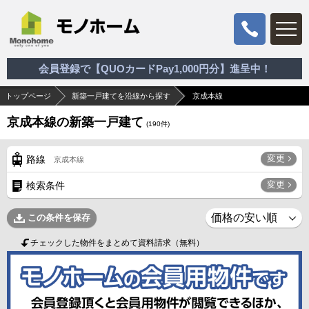
会員登録で【QUOカードPay1,000円分】進呈中！
トップページ
新築一戸建てを沿線から探す
京成本線
京成本線の新築一戸建て
(
190
件)
変更
路線
京成本線
変更
検索条件
この条件を保存
チェックした物件をまとめて資料請求（無料）