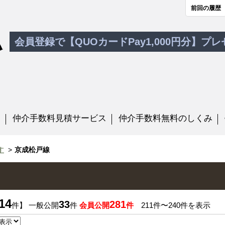
前回の履歴
会員登録で【QUOカードPay1,000円分】プ
す
仲介手数料見積サービス
仲介手数料無料のしくみ
す
京成松戸線
14
33
281
件】 一般公開
件
会員公開
件
211件〜240件を表示