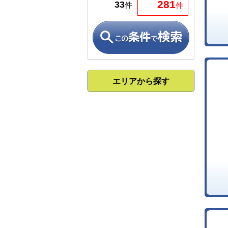
281
33
件
件
エリアから探す