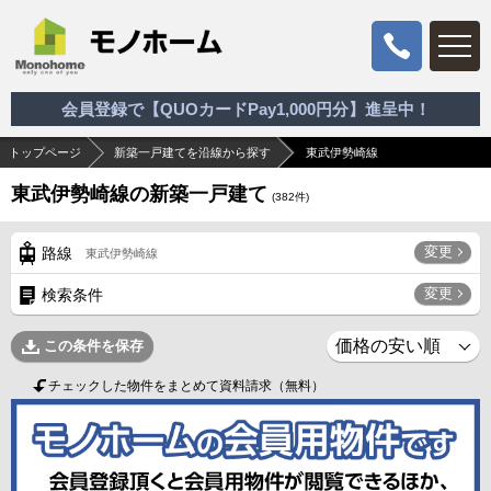
会員登録で【QUOカードPay1,000円分】進呈中！
トップページ
新築一戸建てを沿線から探す
東武伊勢崎線
東武伊勢崎線の新築一戸建て
(
382
件)
変更
路線
東武伊勢崎線
変更
検索条件
この条件を保存
チェックした物件をまとめて資料請求（無料）