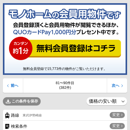
無料会員登録で
15,773
件の物件がご覧いただけます。
81〜90件目
前へ
次へ
(382件)
この条件を保存
変更
路線
東武伊勢崎線
変更
検索条件