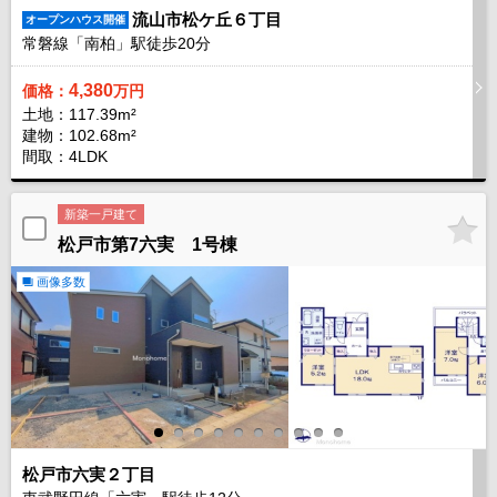
流山市松ケ丘６丁目
オープンハウス開催
常磐線「南柏」駅徒歩
20
分
4,380
価格：
万円
土地：117.39m²
建物：102.68m²
間取：4LDK
新築一戸建て
松戸市第7六実 1号棟
画像多数
松戸市六実２丁目