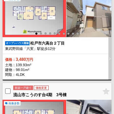
松戸市六高台２丁目
オープンハウス開催
東武野田線「六実」駅徒歩
12
分
3,480
価格：
万円
土地：139.93m²
建物：98.01m²
間取：4LDK
新築一戸建て
価格変更
流山市こうのす台4期 3号棟
画像多数