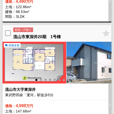
4,490
価格：
万円
土地：122.86m²
建物：98.53m²
間取：3LDK
新築一戸建て
流山市東深井20期 1号棟
画像多数
流山市大字東深井
東武野田線「運河」駅徒歩
5
分
4,998
価格：
万円
土地：147.68m²