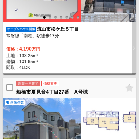
流山市松ケ丘５丁目
オープンハウス開催
常磐線「南柏」駅徒歩
17
分
4,190
価格：
万円
土地：133.25m²
建物：101.85m²
間取：4LDK
新築一戸建て
価格変更
船橋市夏見台4丁目27番 A号棟
画像多数