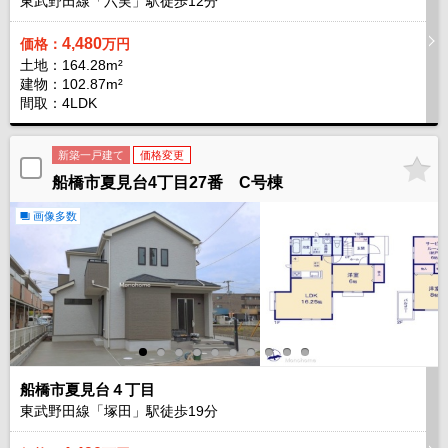
東武野田線「六実」駅徒歩
12
分
4,480
価格：
万円
土地：164.28m²
建物：102.87m²
間取：4LDK
新築一戸建て
価格変更
船橋市夏見台4丁目27番 C号棟
画像多数
船橋市夏見台４丁目
東武野田線「塚田」駅徒歩
19
分