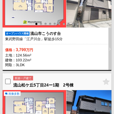
流山市こうのす台
オープンハウス開催
東武野田線「江戸川台」駅徒歩
15
分
3,799
価格：
万円
土地：124.56m²
建物：103.22m²
間取：3LDK
新築一戸建て
流山松ケ丘5丁目24ー1期 2号棟
画像多数