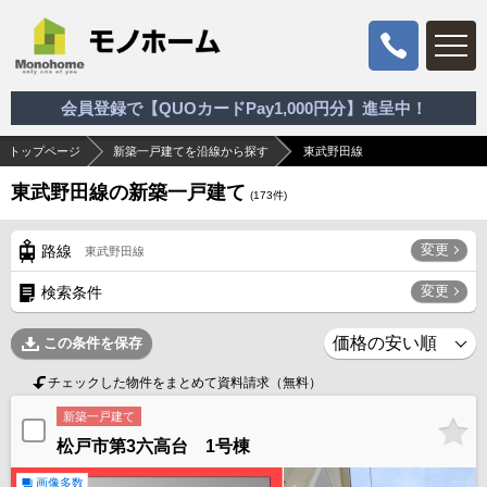
会員登録で【QUOカードPay1,000円分】進呈中！
トップページ
新築一戸建てを沿線から探す
東武野田線
東武野田線の新築一戸建て
(
173
件)
変更
路線
東武野田線
変更
検索条件
この条件を保存
チェックした物件をまとめて資料請求（無料）
新築一戸建て
松戸市第3六高台 1号棟
画像多数