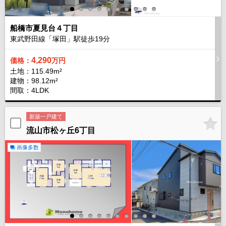
船橋市夏見台４丁目
東武野田線「塚田」駅徒歩
19
分
4,290
価格：
万円
土地：115.49m²
建物：98.12m²
間取：4LDK
新築一戸建て
流山市松ヶ丘6丁目
画像多数