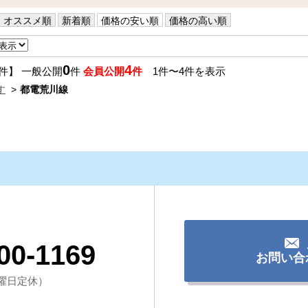
オススメ順
新着順
価格の安い順
価格の高い順
0
4
件】 一般公開
件
会員公開
件
1件〜4件を表示
す
都電荒川線
00-1169
お問い合
（水曜日定休）