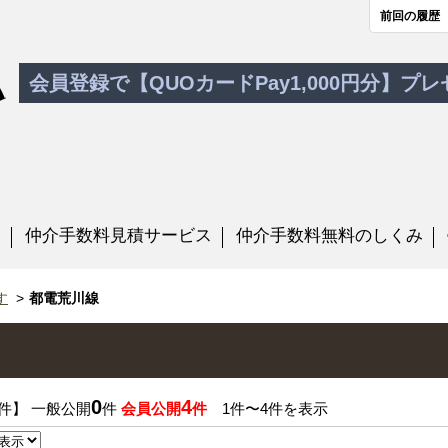
前回の履歴
会員登録で【QUOカードPay1,000円分】プ
す
仲介手数料見積サービス
仲介手数料無料のしくみ
す
都電荒川線
0
4
件】 一般公開
件
会員公開
件
1件〜4件を表示