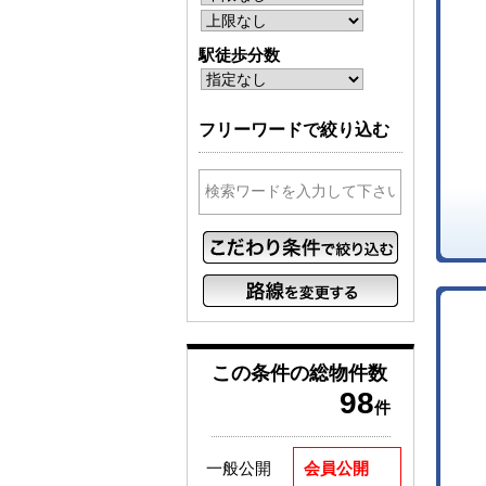
駅徒歩分数
フリーワードで絞り込む
この条件の
総物件数
98
件
一般公開
会員公開