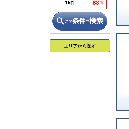
83
15
件
件
エリアから探す