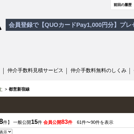
前回の履歴
会員登録で【QUOカードPay1,000円分】プ
す
仲介手数料見積サービス
仲介手数料無料のしくみ
す
都営新宿線
8
15
83
件】 一般公開
件
会員公開
件
61件〜90件を表示