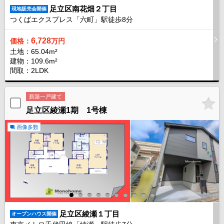
足立区南花畑２丁目
現地販売会開催
つくばエクスプレス「六町」駅徒歩
8
分
6,728
価格：
万円
土地：65.04m²
建物：109.6m²
間取：2LDK
新築一戸建て
足立区綾瀬1期 1号棟
画像多数
足立区綾瀬１丁目
オープンハウス開催