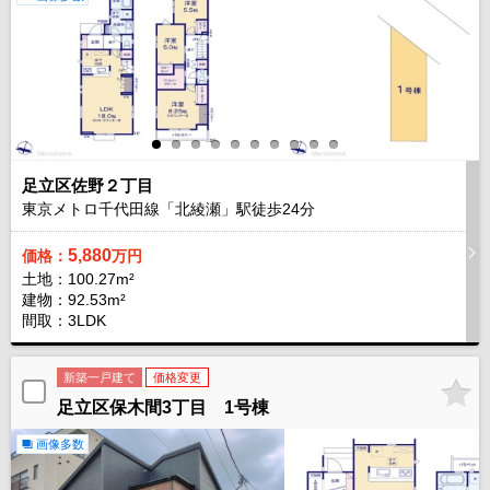
足立区佐野２丁目
東京メトロ千代田線「北綾瀬」駅徒歩
24
分
5,880
価格：
万円
土地：100.27m²
建物：92.53m²
間取：3LDK
新築一戸建て
価格変更
足立区保木間3丁目 1号棟
画像多数