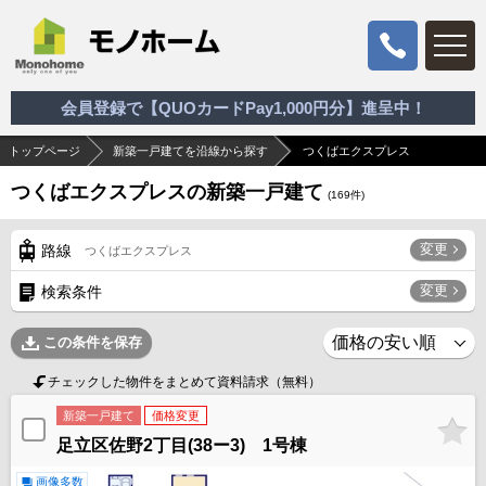
会員登録で【QUOカードPay1,000円分】進呈中！
トップページ
新築一戸建てを沿線から探す
つくばエクスプレス
つくばエクスプレスの新築一戸建て
(
169
件)
変更
路線
つくばエクスプレス
変更
検索条件
この条件を保存
チェックした物件をまとめて資料請求（無料）
新築一戸建て
価格変更
足立区佐野2丁目(38ー3) 1号棟
画像多数