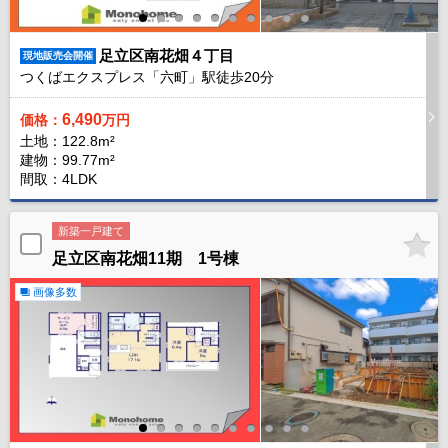
足立区南花畑４丁目
現地販売会開催
つくばエクスプレス「六町」駅徒歩
20
分
6,490
価格：
万円
土地：122.8m²
建物：99.77m²
間取：4LDK
新築一戸建て
足立区南花畑11期 1号棟
画像多数