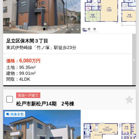
足立区保木間３丁目
東武伊勢崎線「竹ノ塚」駅徒歩
23
分
6,080
価格：
万円
土地：95.35m²
建物：99.01m²
間取：4LDK
新築一戸建て
松戸市新松戸14期 2号棟
画像多数