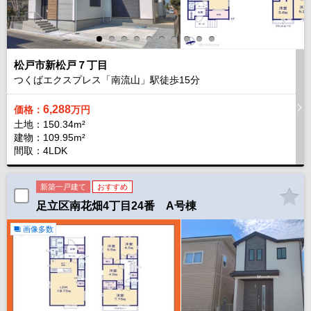
松戸市新松戸７丁目
つくばエクスプレス「南流山」駅徒歩
15
分
6,288
価格：
万円
土地：150.34m²
建物：109.95m²
間取：4LDK
新築一戸建て
おすすめ
足立区南花畑4丁目24番 A号棟
画像多数