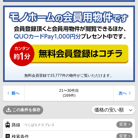
無料会員登録で
15,777
件の物件がご覧いただけます。
21〜30件目
前へ
次へ
(169件)
この条件を保存
変更
路線
つくばエクスプレス
変更
検索条件