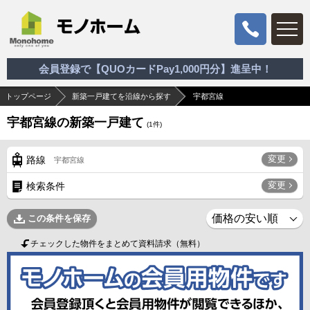
会員登録で【QUOカードPay1,000円分】進呈中！
トップページ
新築一戸建てを沿線から探す
宇都宮線
宇都宮線の新築一戸建て
(
1
件)
変更
路線
宇都宮線
変更
検索条件
この条件を保存
チェックした物件をまとめて資料請求（無料）