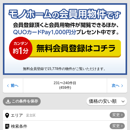
無料会員登録で
15,778
件の物件がご覧いただけます。
231〜240件目
前へ
次へ
(459件)
この条件を保存
変更
エリア
足立区
変更
検索条件