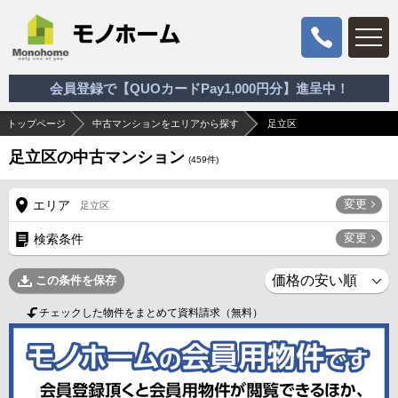
会員登録で【QUOカードPay1,000円分】進呈中！
トップページ
中古マンションをエリアから探す
足立区
足立区の中古マンション
(
459
件)
変更
エリア
足立区
変更
検索条件
この条件を保存
チェックした物件をまとめて資料請求（無料）