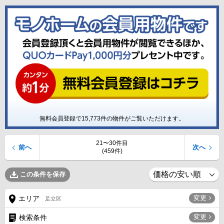
無料会員登録で
15,773
件の物件がご覧いただけます。
21〜30件目
前へ
次へ
(459件)
この条件を保存
変更
エリア
足立区
変更
検索条件