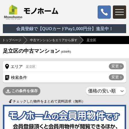
会員登録で【QUOカードPay1,000円分】進呈中！
トップページ
中古マンションをエリアから探す
足立区
足立区の中古マンション
(
459
件)
変更
エリア
足立区
変更
検索条件
この条件を保存
チェックした物件をまとめて資料請求（無料）