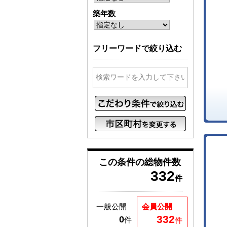
築年数
フリーワードで絞り込む
この条件の
総物件数
332
件
一般公開
会員公開
332
0
件
件