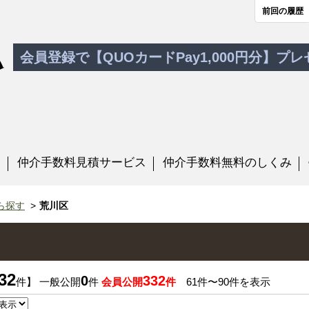
前回の履歴
会員登録で【QUOカードPay1,000円分】プ
す
仲介手数料見積サービス
仲介手数料無料のしくみ
ら探す
荒川区
32
0
332
件】 一般公開
件
会員公開
件
61件〜90件を表示