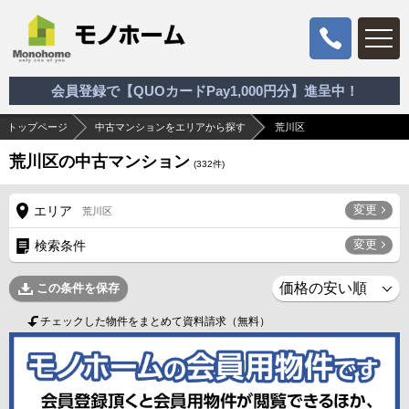
会員登録で【QUOカードPay1,000円分】進呈中！
トップページ
中古マンションをエリアから探す
荒川区
荒川区の中古マンション
(
332
件)
変更
エリア
荒川区
変更
検索条件
この条件を保存
チェックした物件をまとめて資料請求（無料）