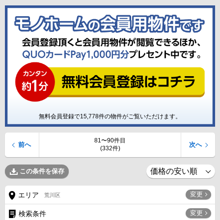
無料会員登録で
15,778
件の物件がご覧いただけます。
81〜90件目
前へ
次へ
(332件)
この条件を保存
変更
エリア
荒川区
変更
検索条件