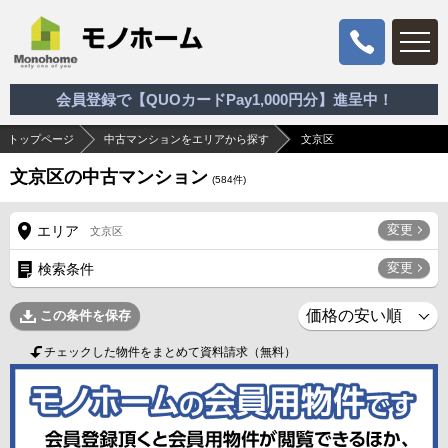
会員登録で【QUOカードPay1,000円分】進呈中！
トップページ
中古マンションをエリアから探す
文京区
文京区の中古マンション
(
584
件)
変更
エリア
文京区
変更
検索条件
この条件を保存
チェックした物件をまとめて資料請求（無料）