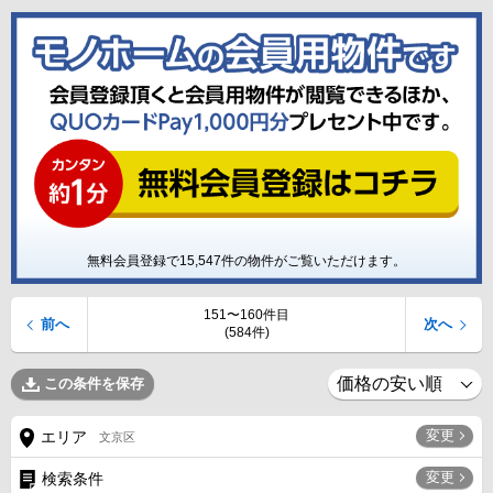
無料会員登録で
15,547
件の物件がご覧いただけます。
151〜160件目
前へ
次へ
(584件)
この条件を保存
変更
エリア
文京区
変更
検索条件