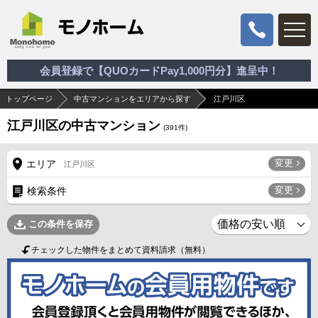
会員登録で【QUOカードPay1,000円分】進呈中！
トップページ
中古マンションをエリアから探す
江戸川区
江戸川区の中古マンション
(
391
件)
変更
エリア
江戸川区
変更
検索条件
この条件を保存
チェックした物件をまとめて資料請求（無料）