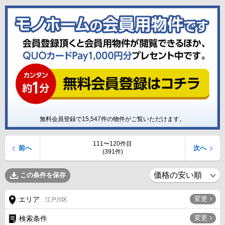
無料会員登録で
15,547
件の物件がご覧いただけます。
111〜120件目
前へ
次へ
(391件)
この条件を保存
変更
エリア
江戸川区
変更
検索条件