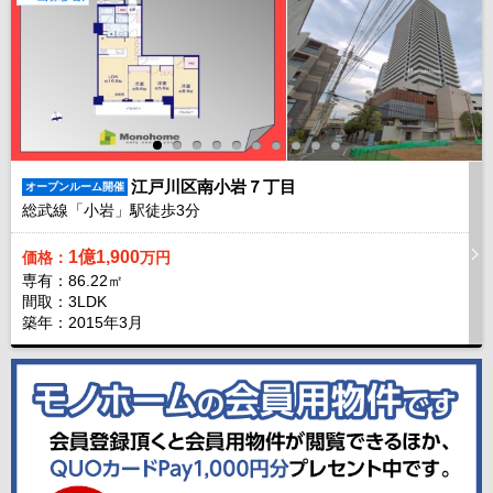
江戸川区南小岩７丁目
オープンルーム開催
総武線「小岩」駅徒歩
3
分
1億1,900
価格：
万円
専有：86.22㎡
間取：3LDK
築年：2015年3月