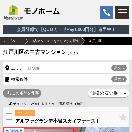
会員登録で【QUOカードPay1,000円分】進呈中！
トップページ
中古マンションをエリアから探す
江戸川区
江戸川区の中古マンション
(
391
件)
変更
エリア
江戸川区
変更
検索条件
この条件を保存
チェックした物件をまとめて資料請求（無料）
マンション
アルファグランデ小岩スカイファースト
画像多数