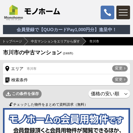
会員登録で【QUOカードPay1,000円分】進呈中！
トップページ
中古マンションをエリアから探す
市川市
市川市の中古マンション
(
248
件)
変更
エリア
市川市
変更
検索条件
この条件を保存
チェックした物件をまとめて資料請求（無料）