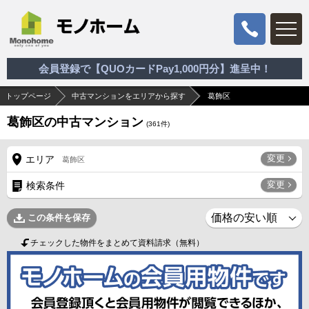
会員登録で【QUOカードPay1,000円分】進呈中！
トップページ
中古マンションをエリアから探す
葛飾区
葛飾区の中古マンション
(
361
件)
変更
エリア
葛飾区
変更
検索条件
この条件を保存
チェックした物件をまとめて資料請求（無料）