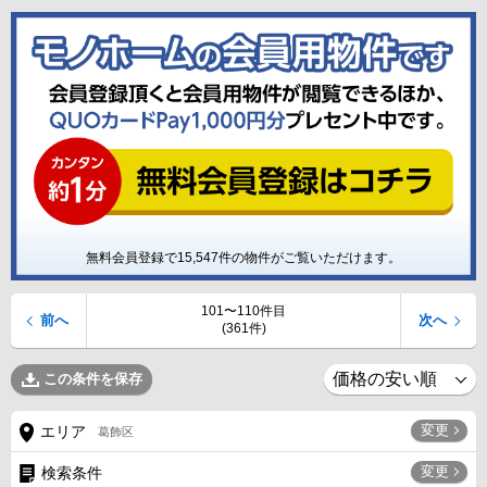
無料会員登録で
15,547
件の物件がご覧いただけます。
101〜110件目
前へ
次へ
(361件)
この条件を保存
変更
エリア
葛飾区
変更
検索条件