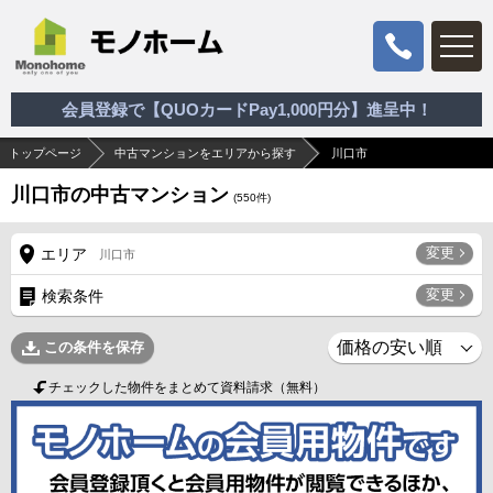
会員登録で【QUOカードPay1,000円分】進呈中！
トップページ
中古マンションをエリアから探す
川口市
川口市の中古マンション
(
550
件)
変更
エリア
川口市
変更
検索条件
この条件を保存
チェックした物件をまとめて資料請求（無料）