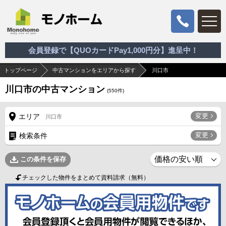
会員登録で【QUOカードPay1,000円分】進呈中！
トップページ
中古マンションをエリアから探す
川口市
川口市の中古マンション
(
550
件)
変更
エリア
川口市
変更
検索条件
この条件を保存
チェックした物件をまとめて資料請求（無料）