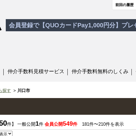
前回の履歴
会員登録で【QUOカードPay1,000円分】プ
す
仲介手数料見積サービス
仲介手数料無料のしくみ
ら探す
川口市
50
1
549
件】 一般公開
件
会員公開
件
181件〜210件を表示