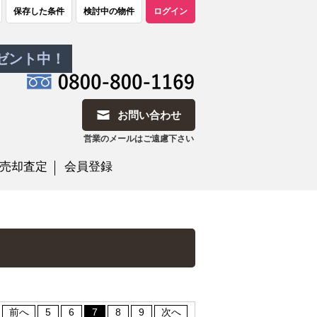
保存した条件
検討中の物件
ログイン
レゼント中！
お問い合わせ
営業のメールはご遠慮下さい
売却査定
会員登録
前へ
5
6
7
8
9
次へ