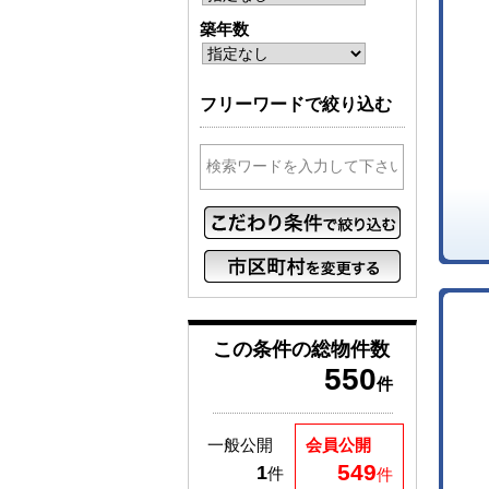
築年数
フリーワードで絞り込む
この条件の
総物件数
550
件
一般公開
会員公開
549
1
件
件