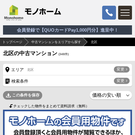
会員登録で【QUOカードPay1,000円分】進呈中！
トップページ
中古マンションをエリアから探す
北区
北区の中古マンション
(
348
件)
変更
エリア
北区
変更
検索条件
この条件を保存
チェックした物件をまとめて資料請求（無料）