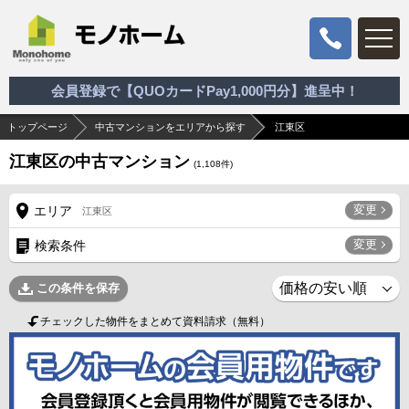
会員登録で【QUOカードPay1,000円分】進呈中！
トップページ
中古マンションをエリアから探す
江東区
江東区の中古マンション
(
1,108
件)
変更
エリア
江東区
変更
検索条件
この条件を保存
チェックした物件をまとめて資料請求（無料）