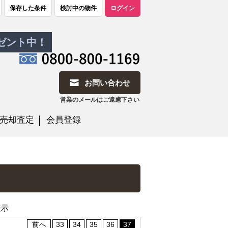
保存した条件
検討中の物件
ログイン
レゼント中！
お問い合わせ
営業のメールはご遠慮下さい
売却査定
会員登録
表示
前へ
33
34
35
36
37