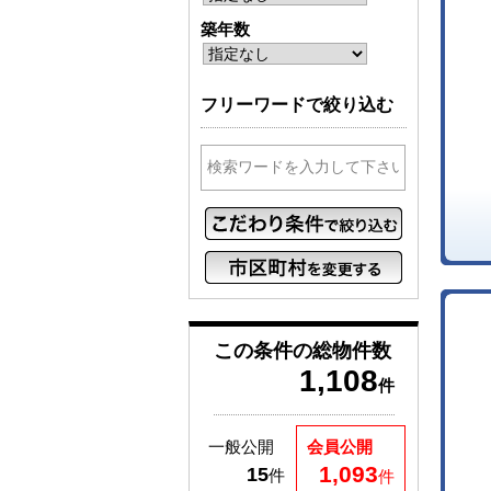
築年数
フリーワードで絞り込む
この条件の
総物件数
1,108
件
一般公開
会員公開
1,093
15
件
件