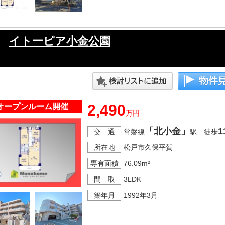
イトーピア小金公園
2,490
オープンルーム開催
万円
「北小金」
1
交 通
常磐線
駅 徒歩
所在地
松戸市久保平賀
専有面積
76.09m²
間 取
3LDK
築年月
1992年3月