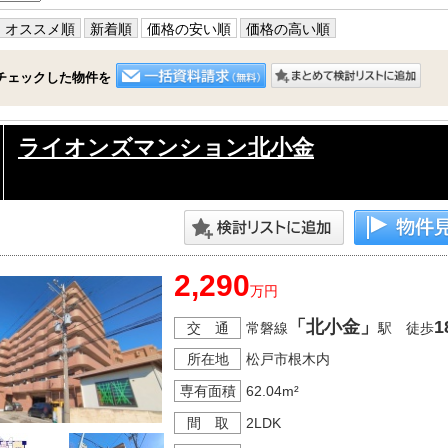
オススメ順
新着順
価格の安い順
価格の高い順
チェックした物件を
ライオンズマンション北小金
2,290
万円
「北小金」
1
交 通
常磐線
駅 徒歩
所在地
松戸市根木内
専有面積
62.04m²
間 取
2LDK