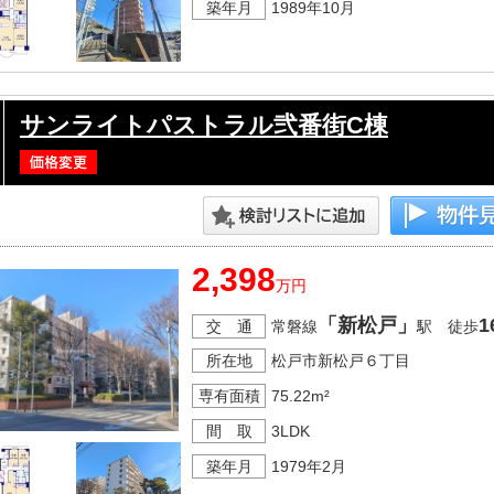
築年月
1989年10月
サンライトパストラル弐番街C棟
2,398
万円
「新松戸」
1
交 通
常磐線
駅 徒歩
所在地
松戸市新松戸６丁目
専有面積
75.22m²
間 取
3LDK
築年月
1979年2月