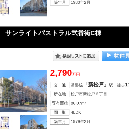
築年月
1980年2月
サンライトパストラル弐番街C棟
2,790
万円
「新松戸」
1
交 通
常磐線
駅 徒歩
所在地
松戸市新松戸６丁目
専有面積
86.07m²
間 取
4LDK
築年月
1979年2月