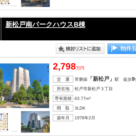
新松戸南パークハウスB棟
2,798
万円
「新松戸」
9
交 通
常磐線
駅 徒歩
所在地
松戸市新松戸３丁目
専有面積
63.77m²
間 取
3LDK
築年月
1978年2月