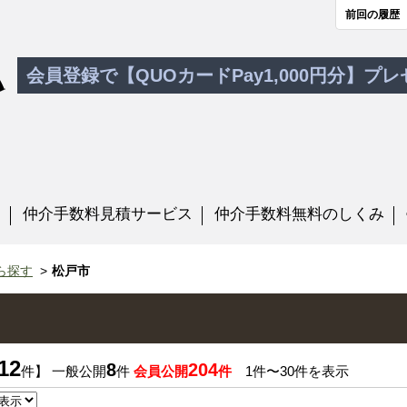
前回の履歴
会員登録で【QUOカードPay1,000円分】プ
す
仲介手数料見積サービス
仲介手数料無料のしくみ
ら探す
松戸市
12
8
204
件】 一般公開
件
会員公開
件
1件〜30件を表示