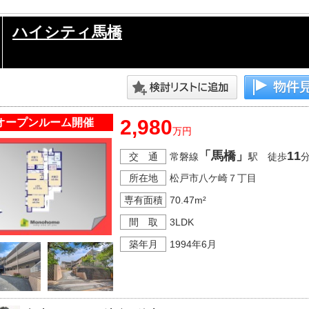
ハイシティ馬橋
2,980
オープンルーム開催
万円
「馬橋」
11
交 通
常磐線
駅 徒歩
所在地
松戸市八ケ崎７丁目
専有面積
70.47m²
間 取
3LDK
築年月
1994年6月