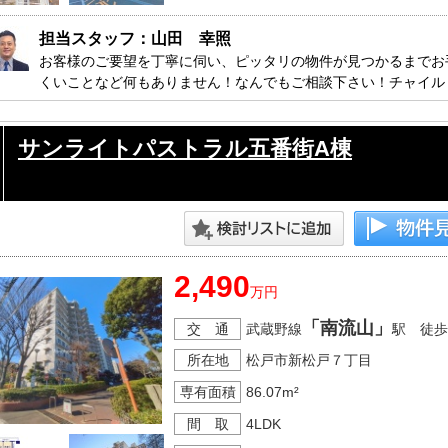
担当スタッフ：山田　幸照
お客様のご要望を丁寧に伺い、ピッタリの物件が見つかるまでお
くいことなど何もありません！なんでもご相談下さい！チャイル
す。
サンライトパストラル五番街A棟
2,490
万円
「南流山」
交 通
武蔵野線
駅 徒歩
所在地
松戸市新松戸７丁目
専有面積
86.07m²
間 取
4LDK