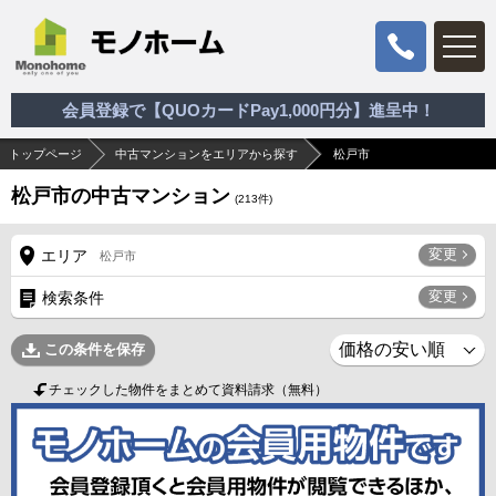
会員登録で【QUOカードPay1,000円分】進呈中！
トップページ
中古マンションをエリアから探す
松戸市
松戸市の中古マンション
(
213
件)
変更
エリア
松戸市
変更
検索条件
この条件を保存
チェックした物件をまとめて資料請求（無料）