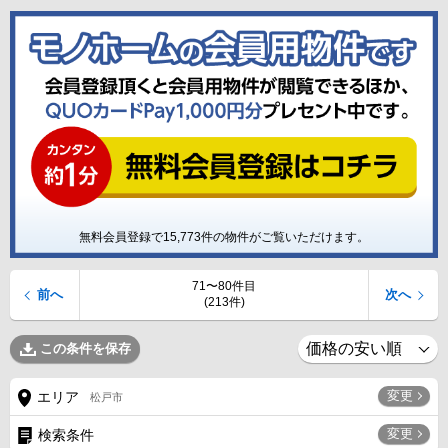
無料会員登録で
15,773
件の物件がご覧いただけます。
71〜80件目
前へ
次へ
(213件)
この条件を保存
変更
エリア
松戸市
変更
検索条件