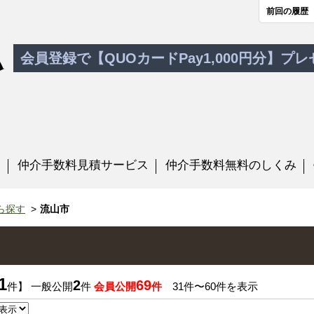
前回の履歴
会員登録で【QUOカードPay1,000円分】プ
す
仲介手数料見積サービス
仲介手数料無料のしくみ
ら探す
流山市
1
2
69
件】 一般公開
件
会員公開
件
31件〜60件を表示