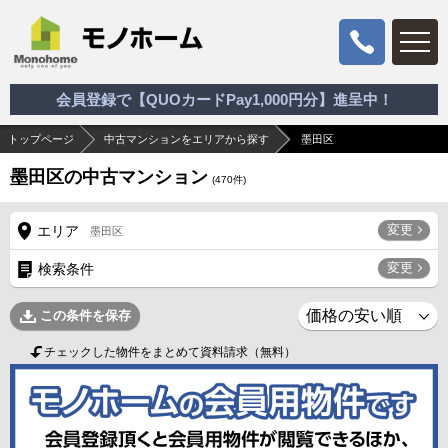
会員登録で【QUOカードPay1,000円分】進呈中！
トップページ
中古マンションをエリアから探す
墨田区
墨田区の中古マンション
(
470
件)
変更
エリア
墨田区
変更
検索条件
この条件を保存
チェックした物件をまとめて資料請求（無料）