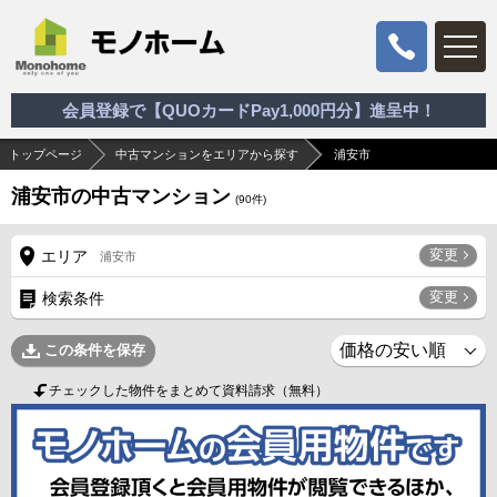
会員登録で【QUOカードPay1,000円分】進呈中！
トップページ
中古マンションをエリアから探す
浦安市
浦安市の中古マンション
(
90
件)
変更
エリア
浦安市
変更
検索条件
この条件を保存
チェックした物件をまとめて資料請求（無料）