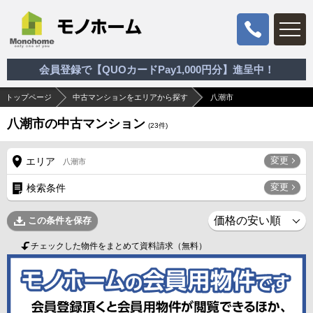
会員登録で【QUOカードPay1,000円分】進呈中！
トップページ
中古マンションをエリアから探す
八潮市
八潮市の中古マンション
(
23
件)
変更
エリア
八潮市
変更
検索条件
この条件を保存
チェックした物件をまとめて資料請求（無料）