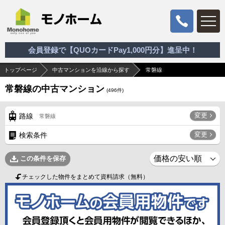
会員登録で【QUOカードPay1,000円分】進呈中！
トップページ
中古マンションを沿線から探す
常磐線
常磐線の中古マンション
(
496
件)
変更
路線
常磐線
変更
検索条件
この条件を保存
チェックした物件をまとめて資料請求（無料）