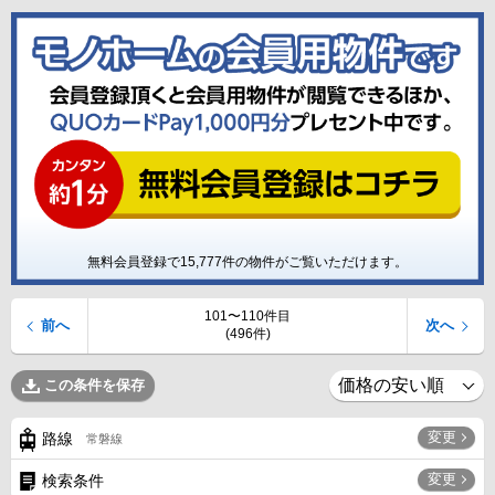
無料会員登録で
15,777
件の物件がご覧いただけます。
101〜110件目
前へ
次へ
(496件)
この条件を保存
変更
路線
常磐線
変更
検索条件