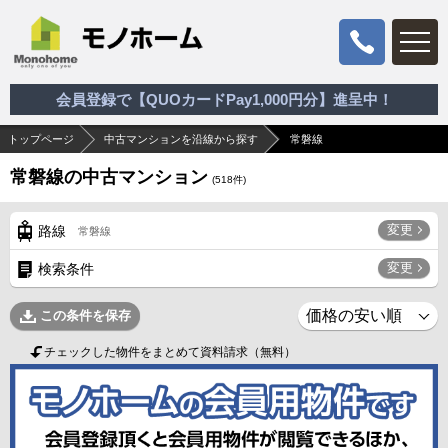
会員登録で【QUOカードPay1,000円分】進呈中！
トップページ
中古マンションを沿線から探す
常磐線
常磐線の中古マンション
(
518
件)
変更
路線
常磐線
変更
検索条件
この条件を保存
チェックした物件をまとめて資料請求（無料）