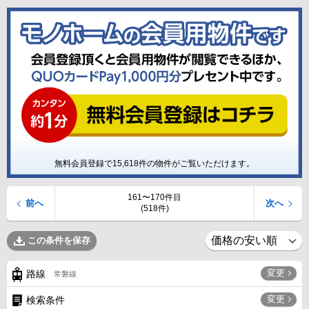
無料会員登録で
15,618
件の物件がご覧いただけます。
161〜170件目
前へ
次へ
(518件)
この条件を保存
変更
路線
常磐線
変更
検索条件