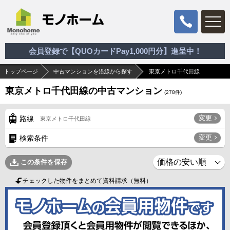
会員登録で【QUOカードPay1,000円分】進呈中！
トップページ
中古マンションを沿線から探す
東京メトロ千代田線
東京メトロ千代田線の中古マンション
(
278
件)
変更
路線
東京メトロ千代田線
変更
検索条件
この条件を保存
チェックした物件をまとめて資料請求（無料）