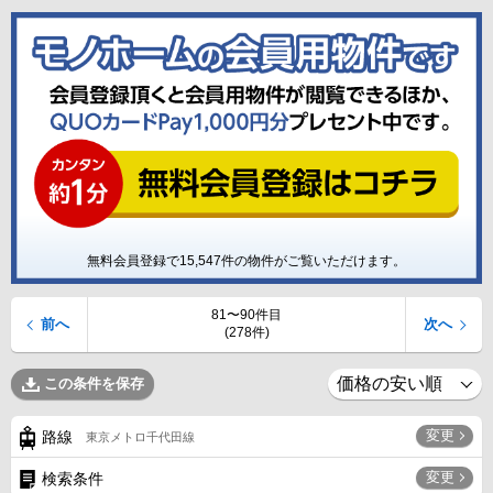
無料会員登録で
15,547
件の物件がご覧いただけます。
81〜90件目
前へ
次へ
(278件)
この条件を保存
変更
路線
東京メトロ千代田線
変更
検索条件