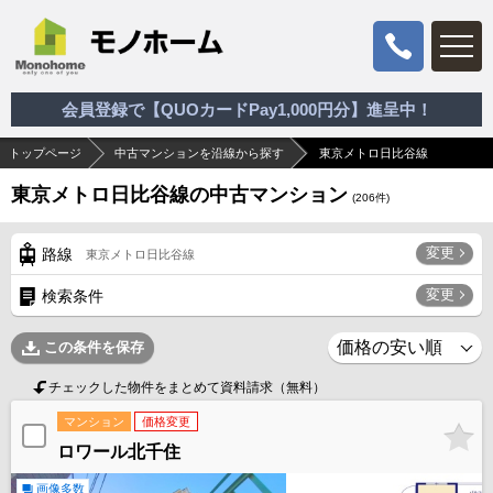
会員登録で【QUOカードPay1,000円分】進呈中！
トップページ
中古マンションを沿線から探す
東京メトロ日比谷線
東京メトロ日比谷線の中古マンション
(
206
件)
変更
路線
東京メトロ日比谷線
変更
検索条件
この条件を保存
チェックした物件をまとめて資料請求（無料）
マンション
価格変更
ロワール北千住
画像多数