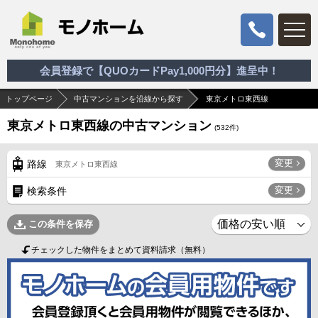
会員登録で【QUOカードPay1,000円分】進呈中！
トップページ
中古マンションを沿線から探す
東京メトロ東西線
東京メトロ東西線の中古マンション
(
532
件)
変更
路線
東京メトロ東西線
変更
検索条件
この条件を保存
チェックした物件をまとめて資料請求（無料）