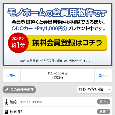
無料会員登録で
15,777
件の物件がご覧いただけます。
151〜160件目
前へ
次へ
(532件)
この条件を保存
変更
路線
東京メトロ東西線
変更
検索条件