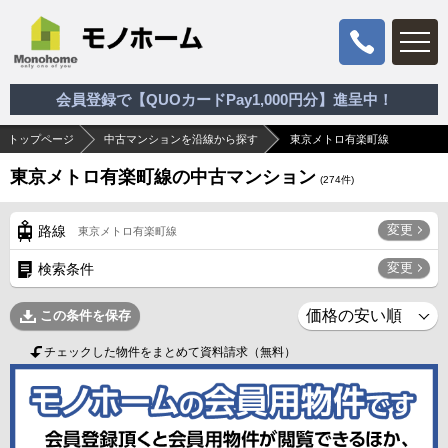
会員登録で【QUOカードPay1,000円分】進呈中！
トップページ
中古マンションを沿線から探す
東京メトロ有楽町線
東京メトロ有楽町線の中古マンション
(
274
件)
変更
路線
東京メトロ有楽町線
変更
検索条件
この条件を保存
チェックした物件をまとめて資料請求（無料）