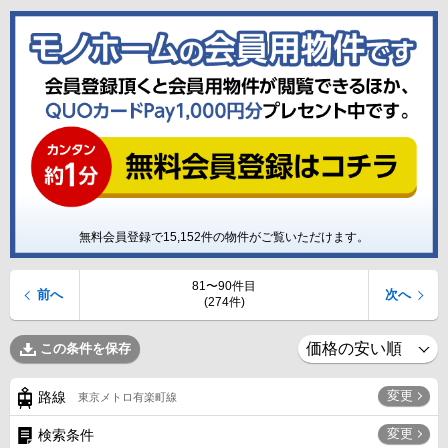
無料会員登録で
15,152
件の物件がご覧いただけます。
81〜90件目
前へ
次へ
(274件)
この条件を保存
変更
路線
東京メトロ有楽町線
変更
検索条件