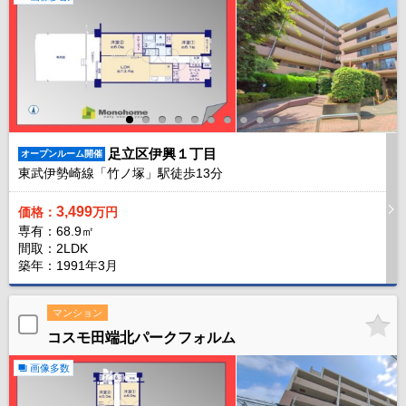
足立区伊興１丁目
オープンルーム開催
東武伊勢崎線「竹ノ塚」駅徒歩
13
分
3,499
価格：
万円
専有：68.9㎡
間取：2LDK
築年：1991年3月
マンション
コスモ田端北パークフォルム
画像多数