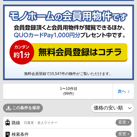
無料会員登録で
15,547
件の物件がご覧いただけます。
1〜10件目
次へ
(99件)
この条件を保存
変更
路線
日暮里・舎人ライナー
変更
検索条件