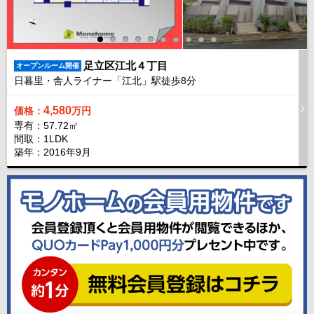
足立区江北４丁目
オープンルーム開催
日暮里・舎人ライナー「江北」駅徒歩
8
分
4,580
価格：
万円
専有：57.72㎡
間取：1LDK
築年：2016年9月