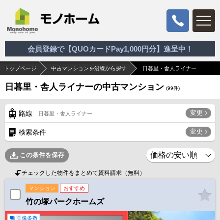
会員登録で【QUOカードPay1,000円分】進呈中！
トップページ
中古マンションを沿線から探す
日暮里・舎人ライナー
日暮里・舎人ライナーの中古マンション
(
99
件)
変更
路線
日暮里・舎人ライナー
変更
検索条件
この条件を保存
チェックした物件をまとめて資料請求（無料）
マンション
おすすめ
竹の塚パークホームズ
画像多数