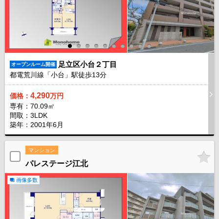
足立区小台２丁目
オープンルーム開催
都電荒川線「小台」駅徒歩
13
分
4,290
価格：
万円
専有：70.09㎡
間取：3LDK
築年：2001年6月
マンション
パレステージ江北
画像多数