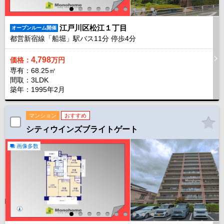
江戸川区松江１丁目
オープンルーム開催
都営新宿線「船堀」駅バス
11
分 停歩
4
分
4,798
価格：
万円
専有：68.25㎡
間取：3LDK
築年：1995年2月
マンション
おすすめ
シティウインズブライトゲート
画像多数