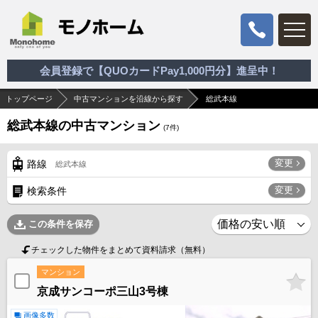
会員登録で【QUOカードPay1,000円分】進呈中！
トップページ
中古マンションを沿線から探す
総武本線
総武本線の中古マンション
(
7
件)
変更
路線
総武本線
変更
検索条件
この条件を保存
チェックした物件をまとめて資料請求（無料）
マンション
京成サンコーポ三山3号棟
画像多数