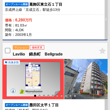
葛飾区東立石１丁目
オープンルーム開催
京成押上線「京成立石」駅徒歩
13
分
6,280
価格：
万円
専有：81.03㎡
間取：4LDK
築年：2003年1月
マンション
価格変更
Lavilio 錦糸町 Bellgrade
画像多数
墨田区太平１丁目
オープンルーム開催