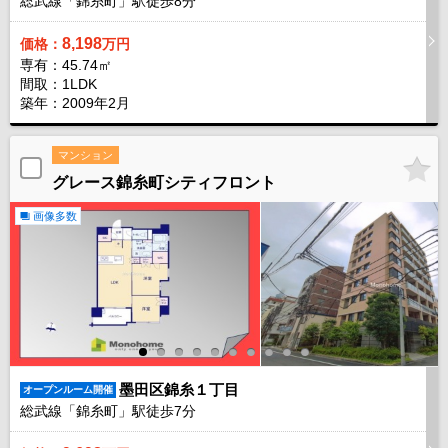
総武線「錦糸町」駅徒歩
8
分
8,198
価格：
万円
専有：45.74㎡
間取：1LDK
築年：2009年2月
マンション
グレース錦糸町シティフロント
画像多数
墨田区錦糸１丁目
オープンルーム開催
総武線「錦糸町」駅徒歩
7
分