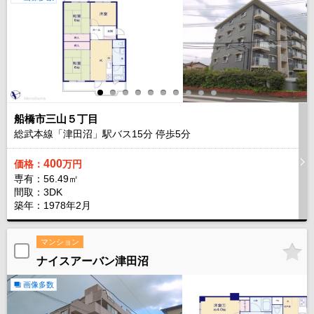
船橋市三山５丁目
総武本線「津田沼」駅バス
15
分 停歩
5
分
400
価格：
万円
専有：56.49㎡
間取：3DK
築年：1978年2月
マンション
ナイスアーバン津田沼
画像多数