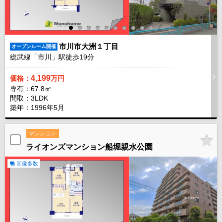
市川市大洲１丁目
オープンルーム開催
総武線「市川」駅徒歩
19
分
4,199
価格：
万円
専有：67.8㎡
間取：3LDK
築年：1996年5月
マンション
ライオンズマンション船堀親水公園
画像多数