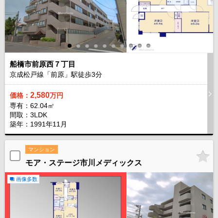
船橋市前原西７丁目
京成松戸線「前原」駅徒歩
3
分
2,580
価格：
万円
専有：62.04㎡
間取：3LDK
築年：1991年11月
マンション
モア・ステージ市川メディックス
画像多数