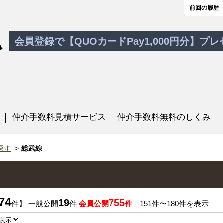
前回の履歴
会員登録で【QUOカードPay1,000円分】プ
す
仲介手数料見積サービス
仲介手数料無料のしくみ
探す
総武線
74
19
755
件】 一般公開
件
会員公開
件
151件〜180件を表示