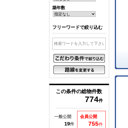
築年数
フリーワードで絞り込む
この条件の
総物件数
774
件
一般公開
会員公開
755
19
件
件