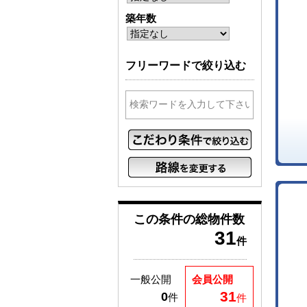
築年数
フリーワードで絞り込む
この条件の
総物件数
31
件
一般公開
会員公開
31
0
件
件