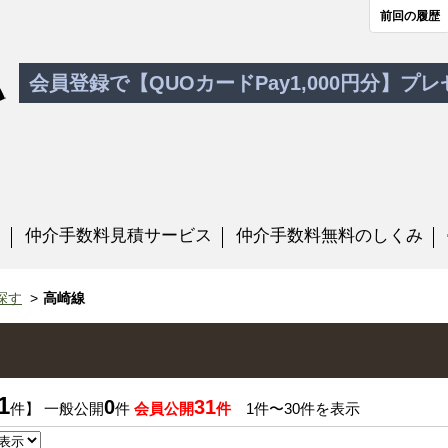
前回の履歴
会員登録で【QUOカードPay1,000円分】プ
す
仲介手数料見積サービス
仲介手数料無料のしくみ
探す
高崎線
1
0
31
件】 一般公開
件
会員公開
件
1件〜30件を表示