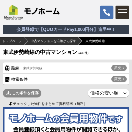
会員登録で【QUOカードPay1,000円分】進呈中！
トップページ
中古マンションを沿線から探す
東武伊勢崎線
東武伊勢崎線の中古マンション
(
430
件)
変更
路線
東武伊勢崎線
変更
検索条件
この条件を保存
チェックした物件をまとめて資料請求（無料）