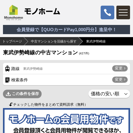
会員登録で【QUOカードPay1,000円分】進呈中！
トップページ
中古マンションを沿線から探す
東武伊勢崎線
東武伊勢崎線の中古マンション
(
427
件)
変更
路線
東武伊勢崎線
変更
検索条件
この条件を保存
チェックした物件をまとめて資料請求（無料）