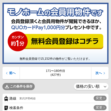
無料会員登録で
15,152
件の物件がご覧いただけます。
171〜180件目
前へ
次へ
(427件)
この条件を保存
変更
路線
東武伊勢崎線
変更
検索条件