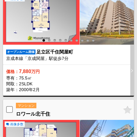
足立区千住関屋町
オープンルーム開催
京成本線「京成関屋」駅徒歩
7
分
7,880
価格：
万円
専有：75.5㎡
間取：2SLDK
築年：2000年2月
マンション
ロワール北千住
画像多数