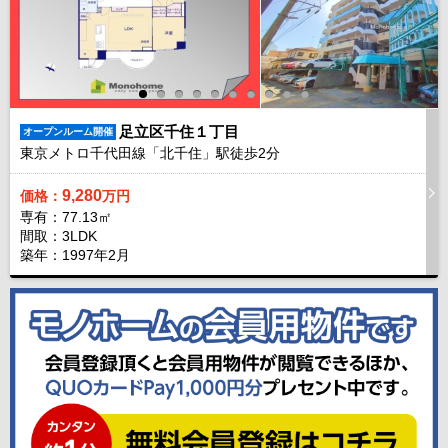
足立区千住１丁目
オープンルーム開催
東京メトロ千代田線「北千住」駅徒歩
2
分
9,280
価格：
万円
専有：77.13㎡
間取：3LDK
築年：1997年2月