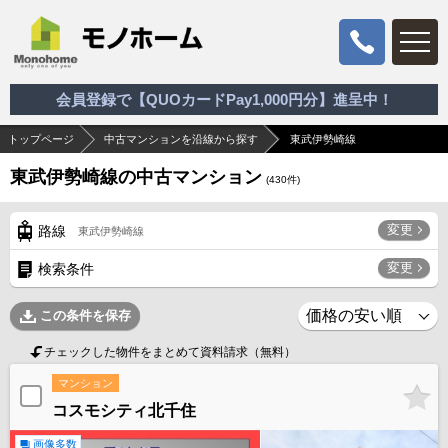
会員登録で【QUOカードPay1,000円分】進呈中！
トップページ
中古マンションを沿線から探す
東武伊勢崎線
東武伊勢崎線の中古マンション
(
430
件)
変更
路線
東武伊勢崎線
変更
検索条件
この条件を保存
チェックした物件をまとめて資料請求（無料）
マンション
コスモシティ北千住
画像多数