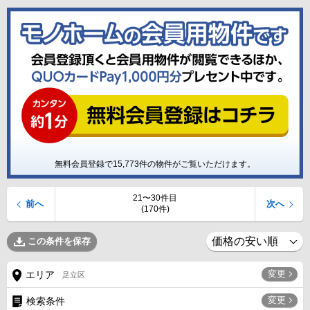
無料会員登録で
15,773
件の物件がご覧いただけます。
21〜30件目
前へ
次へ
(170件)
この条件を保存
変更
エリア
足立区
変更
検索条件