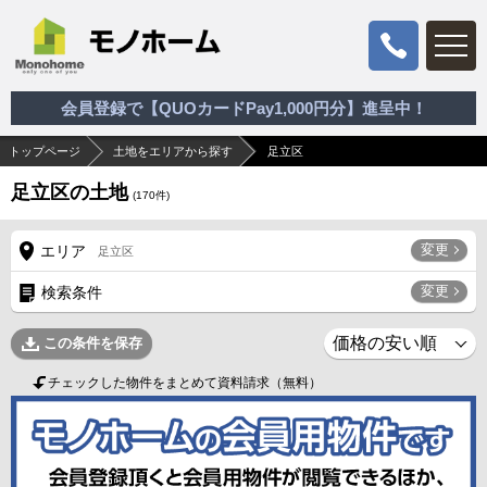
会員登録で【QUOカードPay1,000円分】進呈中！
トップページ
土地をエリアから探す
足立区
足立区の土地
(
170
件)
変更
エリア
足立区
変更
検索条件
この条件を保存
チェックした物件をまとめて資料請求（無料）